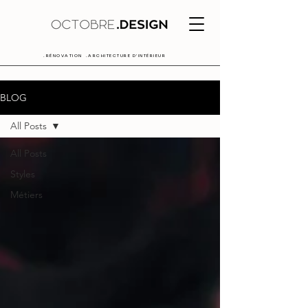
.RÉNOVATION .ARCHITECTURE D'INTÉRIEUR
BLOG
All Posts
All Posts
Styles
Métiers